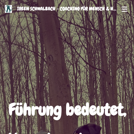
Zum
IREEN SCHWALBACH - COACHING FÜR MENSCH & HUND
Hauptinhalt
springen
Führung bedeutet,